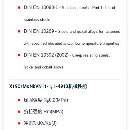
DIN EN 10088-1 -
Stainless steels - Part 1: List of
stainless steels
DIN EN 10269 -
Steels and nickel alloys for fasteners
with specified elevated and/or low temperature properties
DIN EN 10302 (2002) -
Creep resisting steels,
nickel and cobalt alloys
X19CrMoNbVN11-1, 1-4913机械性能
屈服强度,R
0.2(MPa)
p
抗拉强度,Rm(MPa)
冲击功,Kv/Ku(J)