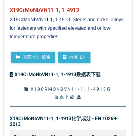
X19CrMoNbVN11-1, 1-4913
X19CrMoNbVN11.1, 1.4913, Steels and nickel alloys
for fasteners with specified elevated and or low
temperature properties
国家地区: 欧盟
标准: EN
X19CrMoNbVN11-1, 1-4913数据表下载
X19CRMONBVN11-1, 1-4913数
据表下载
X19CrMoNbVN11-1, 1-4913化学成分 - EN 10269-
2013