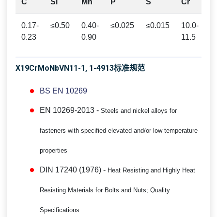
C
Si
Mn
P
S
Cr
M
0.17-
≤0.50
0.40-
≤0.025
≤0.015
10.0-
0
0.23
0.90
11.5
0
X19CrMoNbVN11-1, 1-4913标准规范
BS EN 10269
EN 10269-2013 -
Steels and nickel alloys for
fasteners with specified elevated and/or low temperature
properties
DIN 17240 (1976) -
Heat Resisting and Highly Heat
Resisting Materials for Bolts and Nuts; Quality
Specifications