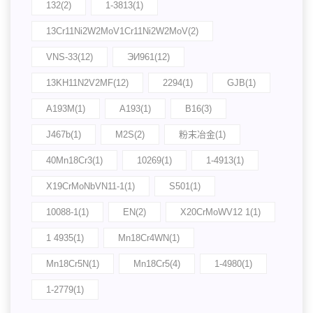
132(2)
1-3813(1)
13Cr11Ni2W2MoV1Cr11Ni2W2MoV(2)
VNS-33(12)
ЭИ961(12)
13KH11N2V2MF(12)
2294(1)
GJB(1)
A193M(1)
A193(1)
B16(3)
J467b(1)
M2S(2)
粉末冶金(1)
40Mn18Cr3(1)
10269(1)
1-4913(1)
X19CrMoNbVN11-1(1)
S501(1)
10088-1(1)
EN(2)
X20CrMoWV12 1(1)
1 4935(1)
Mn18Cr4WN(1)
Mn18Cr5N(1)
Mn18Cr5(4)
1-4980(1)
1-2779(1)