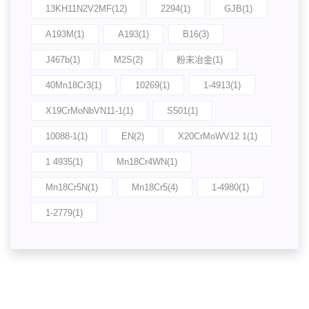
13KH11N2V2MF(12)
2294(1)
GJB(1)
A193M(1)
A193(1)
B16(3)
J467b(1)
M2S(2)
粉末冶金(1)
40Mn18Cr3(1)
10269(1)
1-4913(1)
X19CrMoNbVN11-1(1)
S501(1)
10088-1(1)
EN(2)
X20CrMoWV12 1(1)
1 4935(1)
Mn18Cr4WN(1)
Mn18Cr5N(1)
Mn18Cr5(4)
1-4980(1)
1-2779(1)