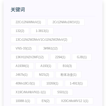
关键词
22Cr12NiWMoV(1)
2Cr12NiMo1W1V(1)
132(2)
1-3813(1)
13Cr11Ni2W2MoV1Cr11Ni2W2MoV(2)
VNS-33(12)
ЭИ961(12)
13KH11N2V2MF(12)
2294(1)
GJB(1)
A193M(1)
A193(1)
B16(3)
J467b(1)
M2S(2)
粉末冶金(1)
40Mn18Cr3(1)
10269(1)
1-4913(1)
X19CrMoNbVN11-1(1)
S501(1)
10088-1(1)
EN(2)
X20CrMoWV12 1(1)