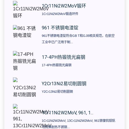
1Cr11Ni2W2MoV锻环
1Cr11Ni2W2MoV锻造环件
961 不锈钢电渣锭
961不锈钢电渣锭符合GB T和GJB相关规范，在航空
工业中已广泛用于制...
17-4PH热锻铣光扁钢
17-4PH热锻铣光扁钢
​Y2Cr13Ni2易切削圆钢
​Y2Cr13Ni2易切削圆钢
1Cr11Ni2W2MoV, 961, 1...
1Cr11Ni2W2MoV, 13Cr11Ni2W2MoV, 961铬镍钨钼钒
马氏体耐热不锈钢...