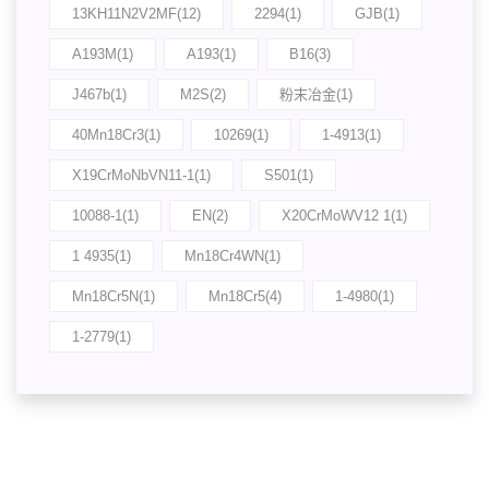
13KH11N2V2MF(12)
2294(1)
GJB(1)
A193M(1)
A193(1)
B16(3)
J467b(1)
M2S(2)
粉末冶金(1)
40Mn18Cr3(1)
10269(1)
1-4913(1)
X19CrMoNbVN11-1(1)
S501(1)
10088-1(1)
EN(2)
X20CrMoWV12 1(1)
1 4935(1)
Mn18Cr4WN(1)
Mn18Cr5N(1)
Mn18Cr5(4)
1-4980(1)
1-2779(1)